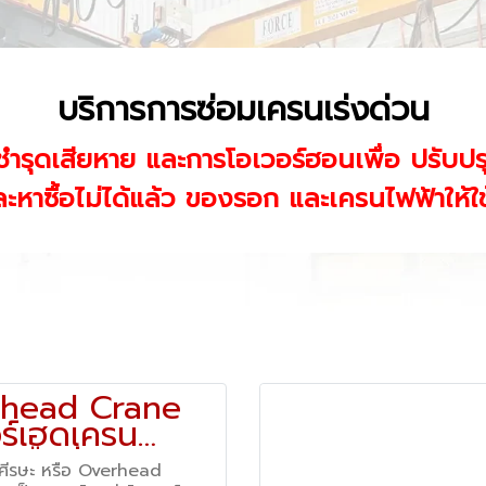
บริการการซ่อมเครนเร่งด่วน
ำรุดเสียหาย และการโอเวอร์ฮอนเพื่อ
ปรับปร
และหาซื้อไม่ได้แล้ว ของรอก และเครนไฟฟ้าให้
head Crane
อร์เฮดเครน
หนือศีรษะ
อศีรษะ หรือ Overhead