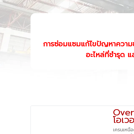
การซ่อมแซมแก้ไขปัญหาความช
อะไหล่ที่ชำรุด 
Over
โอเว
เครนเ
เครนเหนื