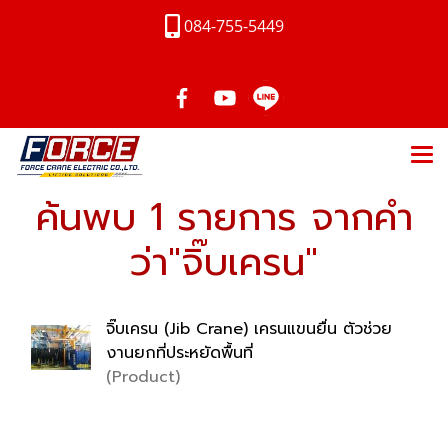
084-755-5449
ค้นพบ 1 รายการ จากคำ
ว่า"จิ๊บเครน"
จิ๊บเครน (Jib Crane) เครนแขนยื่น ตัวช่วย
งานยกที่ประหยัดพื้นที่
(Product)