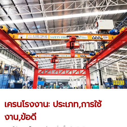
เครนโรงงาน: ประเภท,การใช้
งาน,ข้อดี